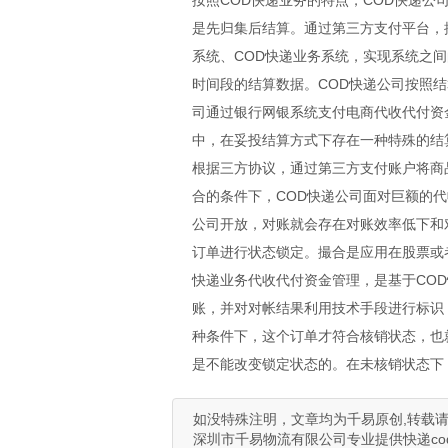
按照COD快递业务的特点，COD快递
是先归集后结算。通过第三方支付平台，
系统、COD快递业务系统，实现系统之
时间段的结算数据。COD快递公司按照
司通过银行网银系统支付电商代收代付资
中，在妥投结算方式下存在一种特殊的结
根据三方协议，通过第三方支付账户将商
合的条件下，COD快递公司面对巨额的
公司开放，对账就会存在对账效率低下和
订单进行状态锁定。撮合是应用在股票或
快递业务代收代付资金管理，是基于CO
账，并对对帐结果利用技术手段进行标识
种条件下，这个订单才符合核销状态，也
是不能改变锁定状态的。在未核销状态下
如没特殊注明，文章均为千易原创,转载请注明来自http
深圳市千易物流有限公司专业提供快递co