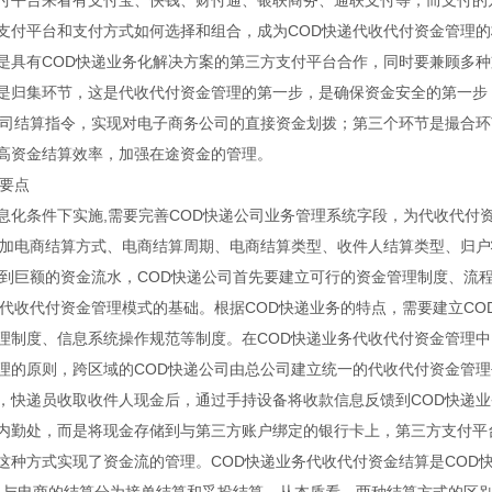
付平台来看有支付宝、快钱、财付通、银联商务、通联支付等，而支付的
支付平台和支付方式如何选择和组合，成为COD快递代收代付资金管理的
是具有COD快递业务化解决方案的第三方支付平台合作，同时要兼顾多种
是归集环节，这是代收代付资金管理的第一步，是确保资金安全的第一步
公司结算指令，实现对电子商务公司的直接资金划拨；第三个环节是撮合环
高资金结算效率，加强在途资金的管理。
理要点
息化条件下实施,需要完善COD快递公司业务管理系统字段，为代收代付
增加电商结算方式、电商结算周期、电商结算类型、收件人结算类型、归
及到巨额的资金流水，COD快递公司首先要建立可行的资金管理制度、流程
代收代付资金管理模式的基础。根据COD快递业务的特点，需要建立CO
管理制度、信息系统操作规范等制度。在COD快递业务代收代付资金管理
理的原则，跨区域的COD快递公司由总公司建立统一的代收代付资金管理
上，快递员收取收件人现金后，通过手持设备将收款信息反馈到COD快递
内勤处，而是将现金存储到与第三方账户绑定的银行卡上，第三方支付平
这种方式实现了资金流的管理。COD快递业务代收代付资金结算是COD