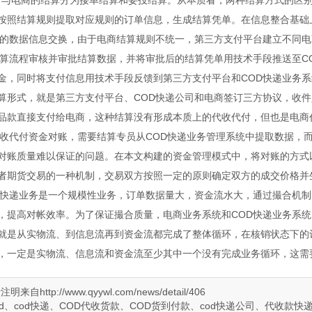
公司与电商的结算分为接单结算和妥投结算。从本质看，两种结算方式的区
按照结算规则提取对应规则的订单信息，生成结算凭单。在信息整合基础
间的数据信息交换，由于电商结算规则不统一，第三方支付平台建立不同
结算流程审核并审批结算数据，并将审批后的结算凭单用技术手段推送至CO
金，同时将支付信息用技术手段反馈到第三方支付平台和COD快递业务系
算形式，就是第三方支付平台、COD快递公司和电商签订三方协议，收件
品款直接支付给电商，这种结算没有形成本质上的代收代付，但也是电商
代收代付资金对账，需要结算专员从COD快递业务管理系统中提取数据，而
对账质量难以保证的问题。在本文构建的资金管理模式中，将对账的方式
者期货交易的一种机制，交易双方按照一定的原则确定双方的成交价格并
D快递业务是一个规模性业务，订单数据量大，资金流水大，通过撮合机制
，提高对帐效率。为了保证撮合质量，电商业务系统和COD快递业务系
就是从实物流、到信息流再到资金流都完成了整体循环，在核销状态下的
，一定是实物流、信息流和资金流至少其中一个没有完成业务循环，这需
://www.qyywl.com/news/detail/406
d、cod快递、COD代收货款、COD货到付款、cod快递公司、代收款